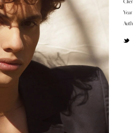
Clie
Year
Auth