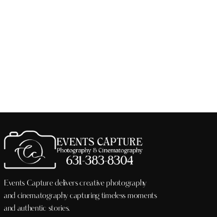
Events Capture delivers creative photography
and cinematography capturing timeless moments
and authentic stories.