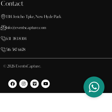
Contact
1314 Jericho Tpke, New Hyde Park
Info@eventscapture.com
631 383 8304
516 587 6678
© 2026 EventsCapture.