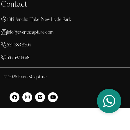
Contact
1314 Jericho Tpke, New Hyde Park
Info@eventscapture.com
631 383 8304
516 587 6678
© 2026 EventsCapture.