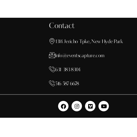
Contact
1314 Jericho Tpke, New Hyde Park
Info@eventscapture.com
631 383 8304
516 587 6678