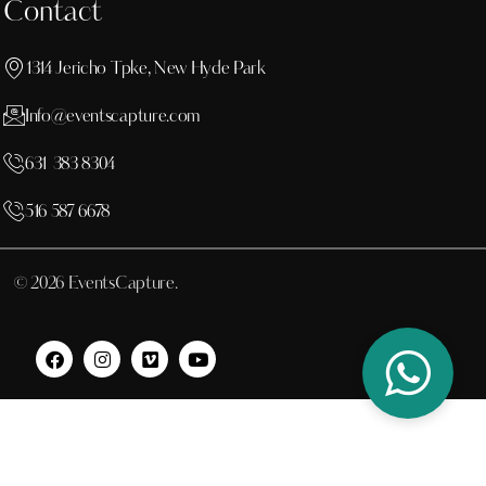
Contact
1314 Jericho Tpke, New Hyde Park
Info@eventscapture.com
631 383 8304
516 587 6678
© 2026 EventsCapture.