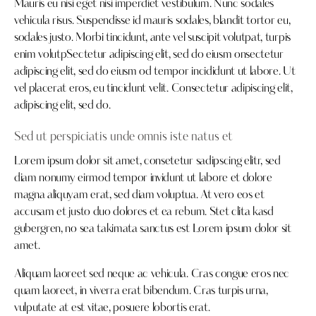
Mauris eu nisi eget nisi imperdiet vestibulum. Nunc sodales
vehicula risus. Suspendisse id mauris sodales, blandit tortor eu,
sodales justo. Morbi tincidunt, ante vel suscipit volutpat, turpis
enim volutpSectetur adipiscing elit, sed do eiusm onsectetur
adipiscing elit, sed do eiusm od tempor incididunt ut labore. Ut
vel placerat eros, eu tincidunt velit. Consectetur adipiscing elit,
adipiscing elit, sed do.
Sed ut perspiciatis unde omnis iste natus et
Lorem ipsum dolor sit amet, consetetur sadipscing elitr, sed
diam nonumy eirmod tempor invidunt ut labore et dolore
magna aliquyam erat, sed diam voluptua. At vero eos et
accusam et justo duo dolores et ea rebum. Stet clita kasd
gubergren, no sea takimata sanctus est Lorem ipsum dolor sit
amet.
Aliquam laoreet sed neque ac vehicula. Cras congue eros nec
quam laoreet, in viverra erat bibendum. Cras turpis urna,
vulputate at est vitae, posuere lobortis erat.