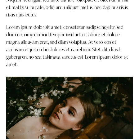
Aliquam sed ligula sed ante blandit volutpat. Ut bibendum, nisi
et mattis vulputate, odio arcu aliquet metus, nec dapibus risus
risus quis lectus.
Lorem ipsum dolor sit amet, consetetur sadipscing elitr, sed
diam nonumy eirmod tempor invidunt ut labore et dolore
magna aliquyam erat, sed diam voluptua. At vero eos et
accusam et justo duo dolores et ea rebum. Stet clita kasd
gubergren, no sea takimata sanctus est Lorem ipsum dolor sit
amet.