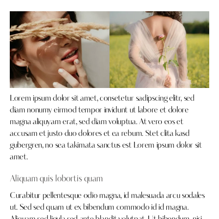
Lorem ipsum dolor sit amet, consetetur sadipscing elitr, sed
diam nonumy eirmod tempor invidunt ut labore et dolore
magna aliquyam erat, sed diam voluptua. At vero eos et
accusam et justo duo dolores et ea rebum. Stet clita kasd
gubergren, no sea takimata sanctus est Lorem ipsum dolor sit
amet.
Aliquam quis lobortis quam
Curabitur pellentesque odio magna, id malesuada arcu sodales
ut. Sed sed quam ut ex bibendum commodo id id magna.