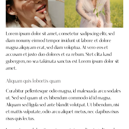
Lorem ipsum dolor sit amet, consetetur sadipscing elitr, sed
diam nonumy eirmod tempor invidunt ut labore et dolore
magna aliquyam erat, sed diam voluptua. At vero eos et
accusam et justo duo dolores et ea rebum. Stet clita kasd
gubergren, no sea takimata sanctus est Lorem ipsum dolor sit
amet.
Aliquam quis lobortis quam
Curabitur pellentesque odio magna, id malesuada arcu sodales
ut. Sed sed quam ut ex bibendum commodo id id magna.
Aliquam sed ligula sed ante blandit volutpat. Ut bibendum, nisi
et mattis vulputate, odio arcu aliquet metus, nec dapibus risus
risus quis lectus.