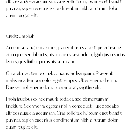
ultrices augue a accumsan. Cras sollicitudin, ipsum eget blandit
pulvinar, sapien eget risus condimentum nibh, a rutrum dolor
quam feugiat elit.
Credit:
Unsplash
Aenean vel augue maximus, placerat tellus a velit, pellentesque
et neque. Sed lobortis, nisi in cursus vestibulum, ligula justo varius
lectus, quis finibus purus nisl vel quam.
Curabitur ac tempor nisl, convallis facilisis ipsum. Praesent
malesuada tempus dolor eget tempus. Ut eu euismod enim.
Duis vel nibh euismod, rhoncus arcu at, sagittis velit.
Proin faucibus ex nec mauris sodales, sed elementum mi
tincidunt. Sed viverra egestas nisi in consequat. Fusce sodales
ultrices augue a accumsan. Cras sollicitudin, ipsum eget blandit
pulvinar, sapien eget risus condimentum nibh, a rutrum dolor
quam feugiat elit.