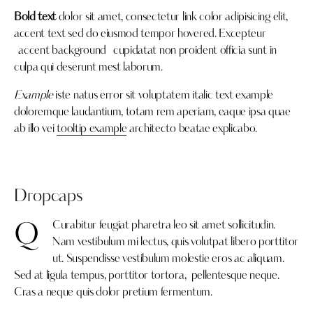
Bold text
dolor sit amet, consectetur
link color
adipisicing elit,
accent text sed do eiusmod tempor hovered. Excepteur
accent background
cupidatat non proident officia sunt in
culpa qui deserunt mest laborum.
Example
iste natus error sit voluptatem italic text example
doloremque laudantium, totam rem aperiam, eaque ipsa quae
ab illo vei
tooltip example
architecto beatae explicabo.
Dropcaps
Curabitur feugiat pharetra leo sit amet sollicitudin.
Q
Nam vestibulum mi lectus, quis volutpat libero porttitor
ut. Suspendisse vestibulum molestie eros ac aliquam.
Sed at ligula tempus, porttitor tortora, pellentesque neque.
Cras a neque quis dolor pretium fermentum.