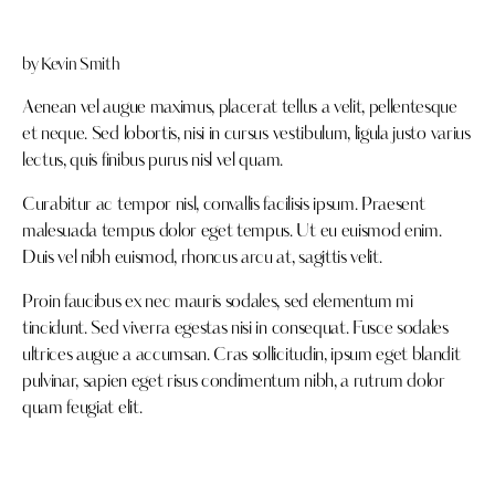
by
Kevin Smith
Aenean vel augue maximus, placerat tellus a velit, pellentesque
et neque. Sed lobortis, nisi in cursus vestibulum, ligula justo varius
lectus, quis finibus purus nisl vel quam.
Curabitur ac tempor nisl, convallis facilisis ipsum. Praesent
malesuada tempus dolor eget tempus. Ut eu euismod enim.
Duis vel nibh euismod, rhoncus arcu at, sagittis velit.
Proin faucibus ex nec mauris sodales, sed elementum mi
tincidunt. Sed viverra egestas nisi in consequat. Fusce sodales
ultrices augue a accumsan. Cras sollicitudin, ipsum eget blandit
pulvinar, sapien eget risus condimentum nibh, a rutrum dolor
quam feugiat elit.